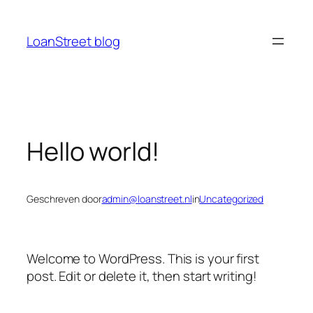
Ga
naar
LoanStreet blog
de
inhoud
Hello world!
Geschreven door
admin@loanstreet.nl
in
Uncategorized
Welcome to WordPress. This is your first
post. Edit or delete it, then start writing!